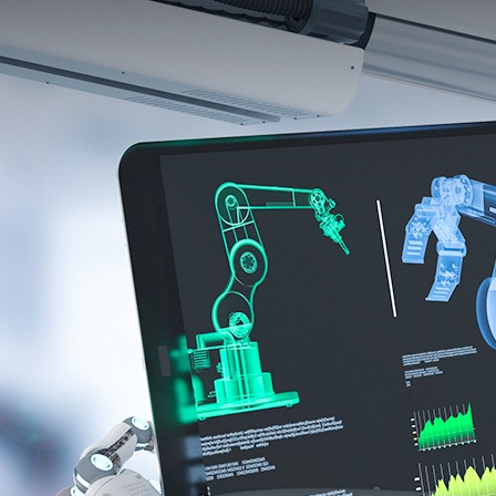
产品中心
解决方案
标杆案例
产品中
解决方
标杆案
服务与支
关于我
服务与支持
心
案
例
持
们
X-Worker
关于我们
模具类
格力集
下载中心
公司简
CN
/
EN
/
JP
10St-零
0755-269923
汽车零
团
视频中心
介
件加工应
件类
富士康
常见问题
公司新
用
3C类
集团
售后服务
闻
10Sr-模
钟表类
海信集
联系我
具加工应
更多方
团
们
用
案
正泰电
加入我
10Se-零
器
们
件加工应
更多案
用
例
20Sr-综
合加工应
用
20Sc-零
件加工应
用
X-
MASTER
柔性生产
线控制应
用