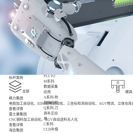
数智化集
成控制应
用
非标设备
控制应用
X-
ROBOT
XR0709
7kg
XR1014
10kg
XR2017
20kg
XS1008
10kg
X-
PLUTO
标杆案例
M系列-
数据采集
全部
应用
模具
A系列-附
格力集团
加轴应用
电极加工自动化、EDM放电自动化、三坐标检测自动化、AGV物流、立体仓库
Q系列-刀
查看详情
具补正应
富士康集团
用
CNC钢料加工自动化、AGV自动送料无人化
C系列-
查看详情
CCD补偿
海信集团