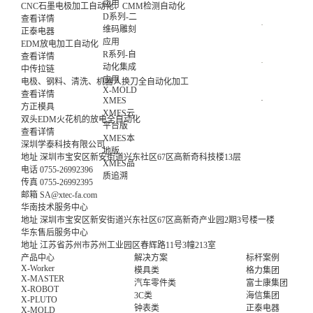
应用
CNC石墨电极加工自动化、CMM检测自动化
D系列-二
查看详情
维码雕刻
正泰电器
应用
EDM放电加工自动化
R系列-自
查看详情
动化集成
中传拉链
应用
电极、钢料、清洗、机器人换刀全自动化加工
X-MOLD
查看详情
XMES
方正模具
XMES云
双头EDM火花机的放电全自动化
平台版
查看详情
XMES本
深圳学泰科技有限公司
地版
地址
深圳市宝安区新安街道兴东社区67区高新奇科技楼13层
XMES品
电话
0755-26992396
质追溯
传真
0755-26992395
邮箱
SA@xtec-fa.com
华南技术服务中心
地址
深圳市宝安区新安街道兴东社区67区高新奇产业园2期3号楼一楼
华东售后服务中心
地址
江苏省苏州市苏州工业园区春辉路11号3幢213室
产品中心
解决方案
标杆案例
X-Worker
模具类
格力集团
X-MASTER
汽车零件类
富士康集团
X-ROBOT
3C类
海信集团
X-PLUTO
钟表类
正泰电器
X-MOLD