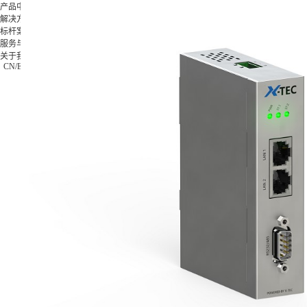
产品中心
解决方案
标杆案例
产品中
解决方
标杆案
服务与支
关于我
服务与支持
心
案
例
持
们
X-Worker
关于我们
模具类
格力集
下载中心
公司简
CN
/
EN
/
JP
10St-零
0755-269923
汽车零
团
视频中心
介
件加工应
件类
富士康
常见问题
公司新
用
3C类
集团
售后服务
闻
10Sr-模
钟表类
海信集
联系我
具加工应
更多方
团
们
用
案
正泰电
加入我
10Se-零
器
们
件加工应
更多案
用
例
20Sr-综
合加工应
用
20Sc-零
件加工应
用
X-
MASTER
柔性生产
线控制应
用