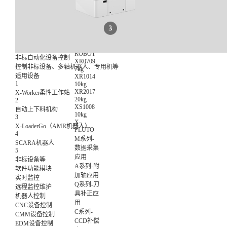
数智化集
成控制应
用
非标设备
控制应用
X-
ROBOT
非标自动化设备控制
XR0709
控制非标设备、多轴机器人、专用机等
7kg
适用设备
XR1014
1
10kg
XR2017
X-Worker柔性工作站
20kg
2
XS1008
自动上下料机构
10kg
3
X-
X-LoaderGo（AMR机器人）
PLUTO
4
M系列-
SCARA机器人
数据采集
5
应用
非标设备等
A系列-附
软件功能模块
加轴应用
实时监控
Q系列-刀
远程监控维护
具补正应
机器人控制
用
CNC设备控制
C系列-
CMM设备控制
CCD补偿
EDM设备控制