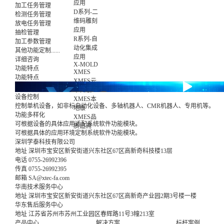
应用
加工任务管理
D系列-二
检测任务管理
维码雕刻
放电任务管理
应用
抽检管理
R系列-自
加工参数管理
动化集成
其他功能定制......
应用
详细咨询
X-MOLD
功能特点
XMES
功能特点
XMES云
平台版
设备控制
XMES本
控制单机设备，如非标自动化设备、多轴机器人、CMR机器人、专用机等。
地版
功能多样化
XMES品
可根据设备的具体应用适配系统软件功能模块。
质追溯
可根据具体的应用环境定制系统软件功能模块。
深圳学泰科技有限公司
地址
深圳市宝安区新安街道兴东社区67区高新奇科技楼13层
电话
0755-26992396
传真
0755-26992395
邮箱
SA@xtec-fa.com
华南技术服务中心
地址
深圳市宝安区新安街道兴东社区67区高新奇产业园2期3号楼一楼
华东售后服务中心
地址
江苏省苏州市苏州工业园区春辉路11号3幢213室
产品中心
解决方案
标杆案例