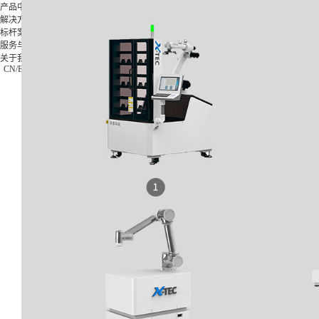
产品中心
解决方案
标杆案例
产品中
解决方
标杆案
服务与支
关于我
服务与支持
心
案
例
持
们
X-Worker
关于我们
模具类
格力集
下载中心
公司简
CN
/
EN
/
JP
10St-零
0755-269923
汽车零
团
视频中心
介
件加工应
件类
富士康
常见问题
公司新
用
3C类
集团
售后服务
闻
10Sr-模
钟表类
海信集
联系我
具加工应
更多方
团
们
用
案
正泰电
加入我
10Se-零
器
们
件加工应
更多案
用
例
20Sr-综
合加工应
用
20Sc-零
件加工应
用
X-
MASTER
柔性生产
线控制应
用