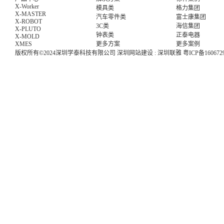
X-Worker
模具类
格力集团
X-MASTER
汽车零件类
富士康集团
X-ROBOT
3C类
海信集团
X-PLUTO
钟表类
正泰电器
X-MOLD
XMES
更多方案
更多案例
版权所有©2024深圳学泰科技有限公司
深圳网站建设
:
深圳联雅
粤ICP备160672