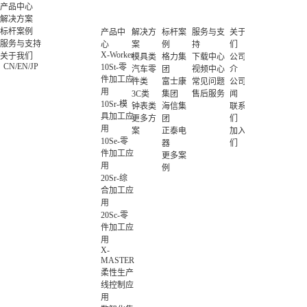
产品中心
解决方案
标杆案例
产品中
解决方
标杆案
服务与支
关于我
服务与支持
心
案
例
持
们
X-Worker
关于我们
模具类
格力集
下载中心
公司简
CN
/
EN
/
JP
10St-零
0755-269923
汽车零
团
视频中心
介
件加工应
件类
富士康
常见问题
公司新
用
3C类
集团
售后服务
闻
10Sr-模
钟表类
海信集
联系我
具加工应
更多方
团
们
用
案
正泰电
加入我
10Se-零
器
们
件加工应
更多案
用
例
20Sr-综
合加工应
用
20Sc-零
件加工应
用
X-
MASTER
柔性生产
线控制应
用