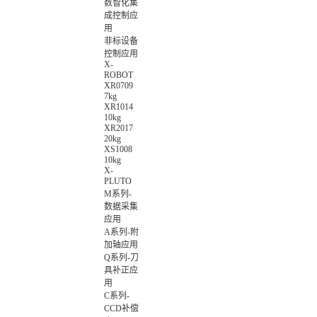
数智化集
成控制应
用
非标设备
控制应用
X-
ROBOT
XR0709
7kg
XR1014
10kg
XR2017
20kg
XS1008
10kg
X-
PLUTO
M系列-
数据采集
应用
A系列-附
加轴应用
Q系列-刀
具补正应
用
C系列-
CCD补偿