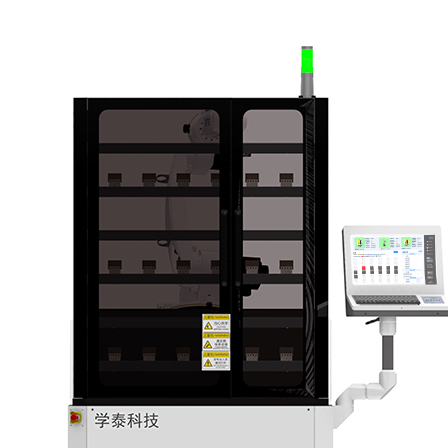
CN
EN
96
JP