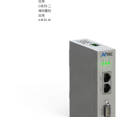
应用
D系列-二
维码雕刻
应用
R系列-自
动化集成
应用
X-MOLD
XMES
XMES云
平台版
XMES本
地版
XMES品
质追溯