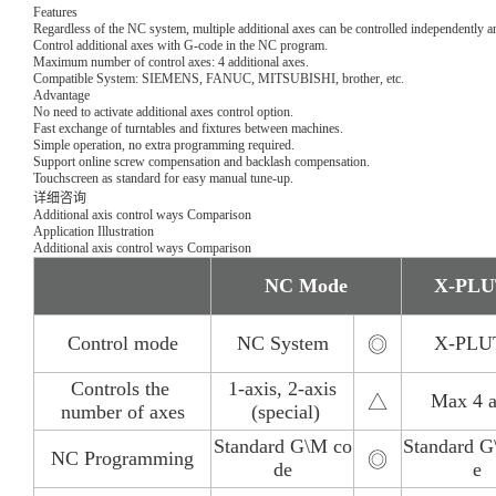
Features
Regardless of the NC system, multiple additional axes can be controlled independently 
Control additional axes with G-code in the NC program.
Maximum number of control axes: 4 additional axes.
Compatible System: SIEMENS, FANUC, MITSUBISHI, brother, etc.
Advantage
No need to activate additional axes control option.
Fast exchange of turntables and fixtures between machines.
Simple operation, no extra programming required.
Support online screw compensation and backlash compensation.
Touchscreen as standard for easy manual tune-up.
详细咨询
Additional axis control ways Comparison
Application Illustration
Additional axis control ways Comparison
NC Mode
X-PLU
Control mode
NC System
X-PLU
◎
Controls the
1-axis, 2-axis
Max 4 a
△
number of axes
(special)
Standard G\M co
Standard G
NC Programming
◎
de
e