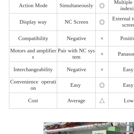
Multiple
Action Mode
Simultaneously
◎
indexi
External 
Display way
NC Screen
◎
scree
Compatibility
Negative
×
Positi
Motors and amplifier
Pair with NC sys
×
Panaso
s
tem
Interchangeability
Negative
×
Eas
Convenience operati
Easy
Eas
◎
on
Cost
Average
Low
△