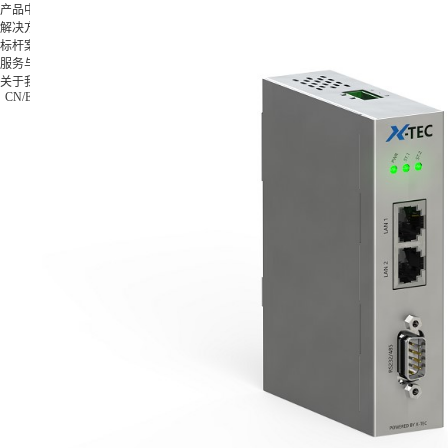
产品中心
解决方案
标杆案例
产品中
解决方
标杆案
服务与支
关于我
服务与支持
心
案
例
持
们
X-Worker
关于我们
模具类
格力集
下载中心
公司简
CN
/
EN
/
JP
10St-零
0755-269923
汽车零
团
视频中心
介
件加工应
件类
富士康
常见问题
公司新
用
3C类
集团
售后服务
闻
10Sr-模
钟表类
海信集
联系我
具加工应
更多方
团
们
用
案
正泰电
加入我
10Se-零
器
们
件加工应
更多案
用
例
20Sr-综
合加工应
用
20Sc-零
件加工应
用
X-
MASTER
柔性生产
线控制应
用