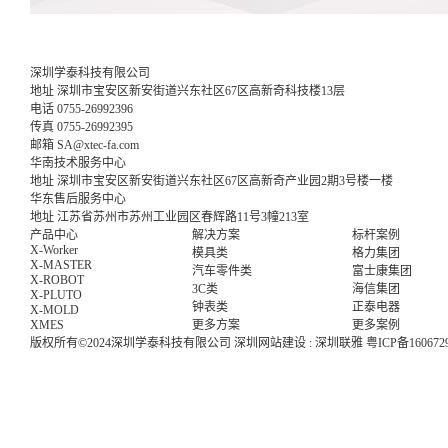
深圳学泰科技有限公司
地址
深圳市宝安区新安街道兴东社区67区高新奇科技楼13层
电话
0755-26992396
传真
0755-26992395
邮箱
SA@xtec-fa.com
华南技术服务中心
地址
深圳市宝安区新安街道兴东社区67区高新奇产业园2期3号楼一楼
华东售后服务中心
地址
江苏省苏州市苏州工业园区春辉路11号3幢213室
产品中心
解决方案
标杆案例
X-Worker
模具类
格力集团
X-MASTER
汽车零件类
富士康集团
X-ROBOT
3C类
海信集团
X-PLUTO
钟表类
正泰电器
X-MOLD
XMES
更多方案
更多案例
版权所有©2024深圳学泰科技有限公司
深圳网站建设
:
深圳联雅
粤ICP备160672